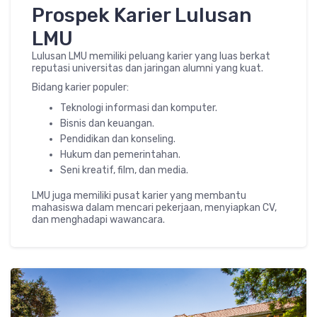
Prospek Karier Lulusan
LMU
Lulusan LMU memiliki peluang karier yang luas berkat
reputasi universitas dan jaringan alumni yang kuat.
Bidang karier populer:
Teknologi informasi dan komputer.
Bisnis dan keuangan.
Pendidikan dan konseling.
Hukum dan pemerintahan.
Seni kreatif, film, dan media.
LMU juga memiliki pusat karier yang membantu
mahasiswa dalam mencari pekerjaan, menyiapkan CV,
dan menghadapi wawancara.