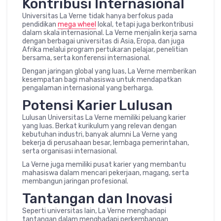
Kontribusi Internasional
Universitas La Verne tidak hanya berfokus pada
pendidikan
mega wheel
lokal, tetapi juga berkontribusi
dalam skala internasional. La Verne menjalin kerja sama
dengan berbagai universitas di Asia, Eropa, dan juga
Afrika melalui program pertukaran pelajar, penelitian
bersama, serta konferensi internasional.
Dengan jaringan global yang luas, La Verne memberikan
kesempatan bagi mahasiswa untuk mendapatkan
pengalaman internasional yang berharga.
Potensi Karier Lulusan
Lulusan Universitas La Verne memiliki peluang karier
yang luas. Berkat kurikulum yang relevan dengan
kebutuhan industri, banyak alumni La Verne yang
bekerja di perusahaan besar, lembaga pemerintahan,
serta organisasi internasional.
La Verne juga memiliki pusat karier yang membantu
mahasiswa dalam mencari pekerjaan, magang, serta
membangun jaringan profesional.
Tantangan dan Inovasi
Seperti universitas lain, La Verne menghadapi
tantangan dalam menghadapi perkembangan