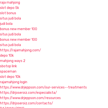
raja mahjong
slot depo 5k
slot bonus
situs judi bola
judi bola
bonus new member 100
situs judi bola
bonus new member 100
situs judi bola
https://rajamahjong.com/
depo 10k
mahjong ways 2
sbotop link
spaceman
slot depo 10k
rajamahjong login
https://www.drjeppson.com/our-services--treatments
https://drjoseroiz.com/especialista/
https://www.drjeppson.com/resources
https://drjoseroiz.com/contacto/