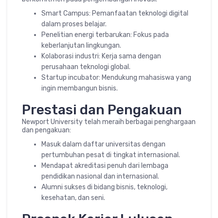
Smart Campus: Pemanfaatan teknologi digital
dalam proses belajar.
Penelitian energi terbarukan: Fokus pada
keberlanjutan lingkungan.
Kolaborasi industri: Kerja sama dengan
perusahaan teknologi global.
Startup incubator: Mendukung mahasiswa yang
ingin membangun bisnis.
Prestasi dan Pengakuan
Newport University telah meraih berbagai penghargaan
dan pengakuan:
Masuk dalam daftar universitas dengan
pertumbuhan pesat di tingkat internasional.
Mendapat akreditasi penuh dari lembaga
pendidikan nasional dan internasional.
Alumni sukses di bidang bisnis, teknologi,
kesehatan, dan seni.