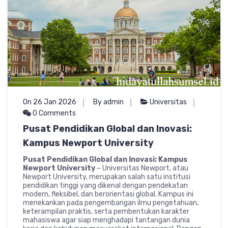
On 26 Jan 2026
By admin
Universitas
0 Comments
Pusat Pendidikan Global dan Inovasi:
Kampus Newport University
Pusat Pendidikan Global dan Inovasi: Kampus
Newport University
– Universitas Newport, atau
Newport University, merupakan salah satu institusi
pendidikan tinggi yang dikenal dengan pendekatan
modern, fleksibel, dan berorientasi global. Kampus ini
menekankan pada pengembangan ilmu pengetahuan,
keterampilan praktis, serta pembentukan karakter
mahasiswa agar siap menghadapi tantangan dunia