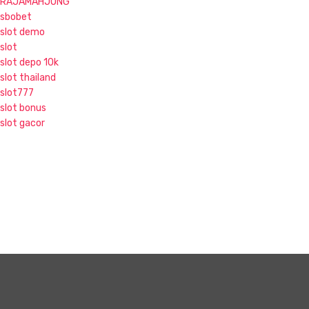
RAJAMAHJONG
sbobet
slot demo
slot
slot depo 10k
slot thailand
slot777
slot bonus
slot gacor
S
k
i
p
t
o
c
o
n
t
e
n