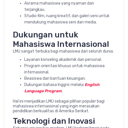
Asrama mahasiswa yang nyaman dan
terjangkau.
Studio film, ruang kreatif, dan galeri seni untuk
mendukung mahasiswa seni dan media.
Dukungan untuk
Mahasiswa Internasional
LMU sangat terbuka bagi mahasiswa dari seluruh dunia.
Layanan konseling akademik dan personal.
Program orientasi khusus untuk mahasiswa
internasional.
Beasiswa dan bantuan keuangan.
Dukungan bahasa Inggris melalui
English
Language Program
.
Hal ini menjadikan LMU sebagai pilihan populer bagi
mahasiswa internasional yang ingin merasakan
pendidikan berkualitas di Amerika Serikat.
Teknologi dan Inovasi